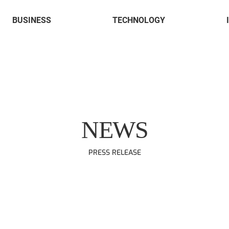
BUSINESS
TECHNOLOGY
한
국
정
보
AI 플랫폼
인공지능
공
공
학
셀러공간
소프트웨어
재
HARO. Chat
연구실적
주
유통 플랫폼
NEWS
HPE
HPI
PRESS RELEASE
PURE STORAGE
H3C
LENOVO
XIILAB