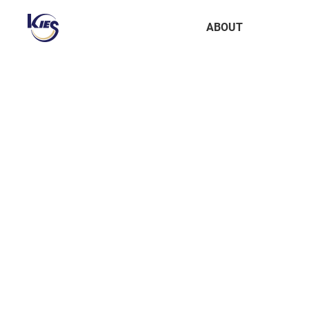
한
NEWS
국
한
ABOUT
정
국
보
정
공
보
학
공
메
학
뉴
회사소개
걸어온 길
관계사
About
BUSINESS
technology
IR
PR
회사소개
AI 플랫폼
인공지능
공시자료
NEWS
셀러공간