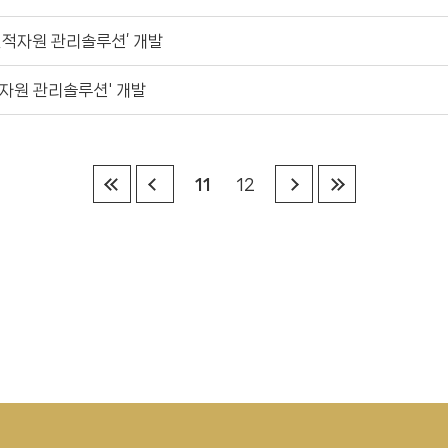
‘인적자원 관리솔루션’ 개발
적자원 관리솔루션' 개발
11
12
첫
전
다
마
페
페
음
지
이
이
페
막
지
지
이
페
로
로
지
이
이
이
로
지
동
동
이
로
동
이
동