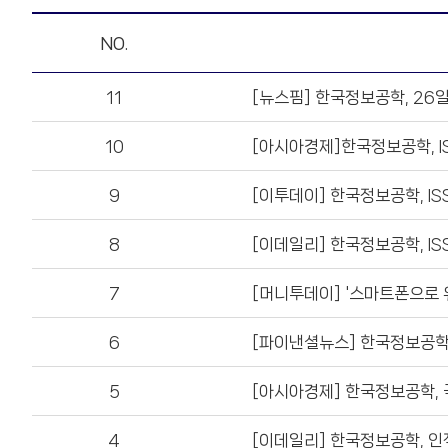
걸어온 길
소프트웨어
재무정보
조직 및 연락처
NO.
HARO. Chat
관계사
연구실적
주주공지
인재채용
11
[뉴스핌] 한국정보공학, 26일
유통 플랫폼
오시는 길
10
[아시아경제]한국정보공학, I
HPE
파트너 포털
9
[이투데이] 한국정보공학, I
HPI
8
[이데일리] 한국정보공학, I
PURE STORAGE
7
[머니투데이] '스마트폰으로
H3C
6
[파이낸셜뉴스] 한국정보공학
LENOVO
5
[아시아경제] 한국정보공학, 
XIILAB
4
[이데일리] 한국정보공학, 