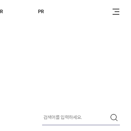
메
IR
PR
뉴
토
글
버
튼
시자료
NEWS
무정보
조직 및 연락처
주공지
인재채용
오시는 길
파트너 포털
검
색
검
어
색
를