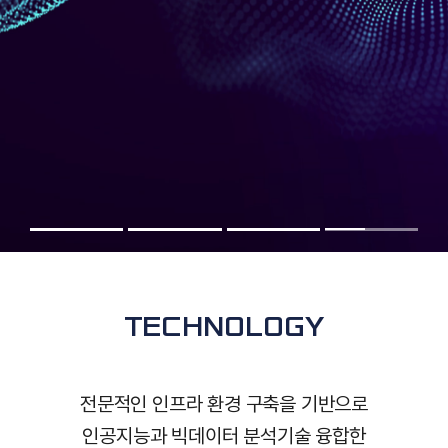
인공지능
소프트웨어
연구실적
IR
공시자료
재무정보
주주공지
TECHNOLOGY
PR
NEWS
전문적인 인프라 환경 구축을 기반으로
조직 및 연락처
인공지능과 빅데이터 분석기술 융합한
인재채용