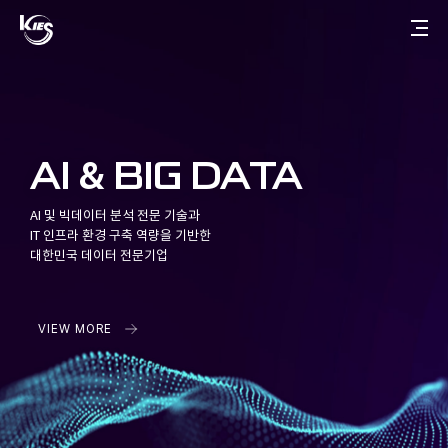
한
메
국
뉴
한
정
토
국
보
글
정
공
버
보
학
튼
공
학
ABOUT
AI & BIG DATA
회사소개
걸어온 길
AI 및 빅데이터 분석 전문 기술과
관계사
IT 인프라 환경 구축 역량을 기반한
대한민국 데이터 전문기업
BUSINESS
VIEW MORE
AI 플랫폼
유통 플랫폼
TECHNOLOGY