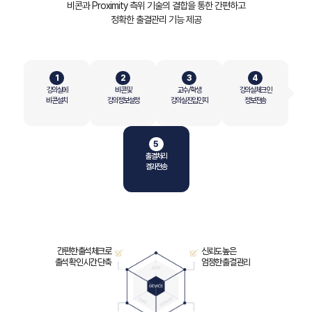
비콘과 Proximity 측위 기술의 결합을 통한 간편하고
정확한 출결관리 기능 제공
인공지능
소프트웨어
연구실적
강의실에
비콘 및
교수/학생
강의실 체크인
비콘 설치
강의 정보 설정
강의실 진입 인지
정보 전송
IR
공시자료
출결처리
재무정보
결과 전송
주주공지
PR
간편한 출석체크로
신뢰도 높은
NEWS
출석 확인 시간 단축
엄정한 출결 관리
조직 및 연락처
인재채용