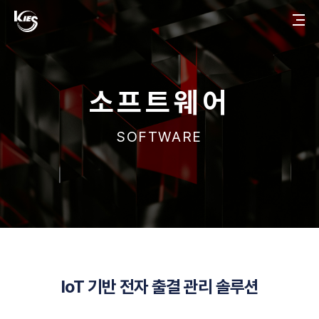
한
메
국
뉴
한
정
토
국
보
글
정
공
버
보
학
튼
공
학
ABOUT
소프트웨어
회사소개
SOFTWARE
걸어온 길
관계사
BUSINESS
소
AI 플랫폼
프
트
웨
유통 플랫폼
어
IoT 기반 전자 출결 관리 솔루션
TECHNOLOGY