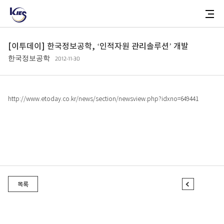
NEWS
상
한
메
세
국
뉴
한
정
토
국
보
글
정
공
버
보
[이투데이] 한국정보공학, ‘인적자원 관리솔루션’ 개발
학
튼
공
학
한국정보공학
2012-11-30
ABOUT
회사소개
걸어온 길
http://www.etoday.co.kr/news/section/newsview.php?idxno=649441
관계사
BUSINESS
첨
부
파
AI 플랫폼
일
유통 플랫폼
목록
이
전
글
TECHNOLOGY